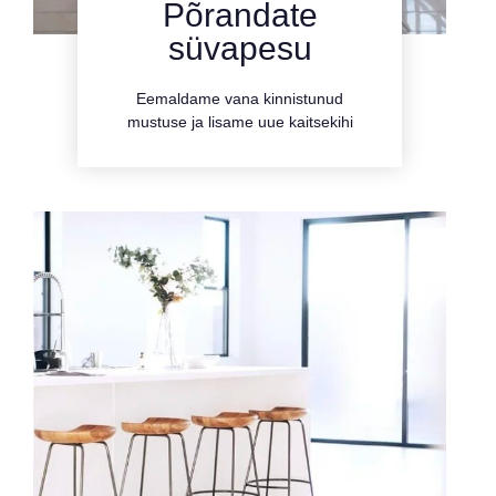
Põrandate
kliki siia
süvapesu
teenusega
Eemaldame vana kinnistunud
Tutvu
mustuse ja lisame uue kaitsekihi