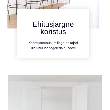
Ehitusjärgne
kliki siia
koristus
teenusega
Koristusteenus, millega ehitajad
Tutvu
üldjuhul ise tegeleda ei soovi