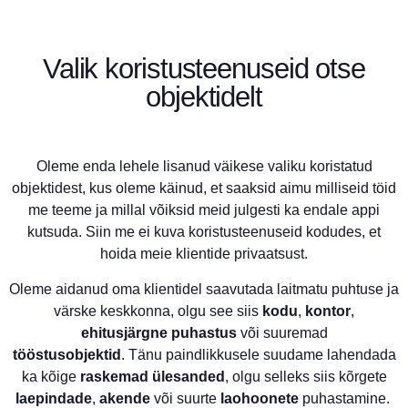
Valik koristusteenuseid otse
objektidelt
Oleme enda lehele lisanud väikese valiku koristatud
objektidest, kus oleme käinud, et saaksid aimu milliseid töid
me teeme ja millal võiksid meid julgesti ka endale appi
kutsuda. Siin me ei kuva koristusteenuseid kodudes, et
hoida meie klientide privaatsust.
Oleme aidanud oma klientidel saavutada laitmatu puhtuse ja
värske keskkonna, olgu see siis
kodu
,
kontor
,
ehitusjärgne
puhastus
või suuremad
tööstusobjektid
. Tänu paindlikkusele suudame lahendada
ka kõige
raskemad
ülesanded
, olgu selleks siis kõrgete
laepindade
,
akende
või suurte
laohoonete
puhastamine.