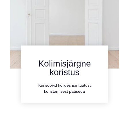
Kolimisjärgne
kliki siia
koristus
Tutvu teenusega
Kui soovid kolides ise tüütust
koristamisest pääseda