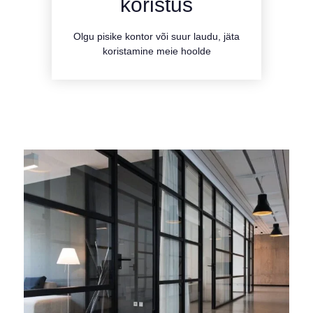
koristus
Tutvu teenusega
Olgu pisike kontor või suur laudu, jäta
koristamine meie hoolde