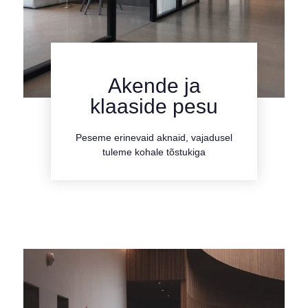
Akende ja
kliki siia
klaaside pesu
Tutvu teenusega
Peseme erinevaid aknaid, vajadusel
tuleme kohale tõstukiga