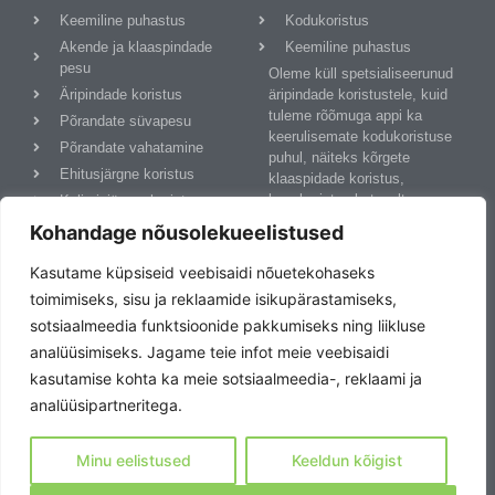
Keemiline puhastus
Kodukoristus
Akende ja klaaspindade
Keemiline puhastus
pesu
Oleme küll spetsialiseerunud
Äripindade koristus
äripindade koristustele, kuid
tuleme rõõmuga appi ka
Põrandate süvapesu
keerulisemate kodukoristuse
Põrandate vahatamine
puhul, näiteks kõrgete
Ehitusjärgne koristus
klaaspidade koristus,
lumekoristus katuselt,
Kolimisjärgne koristus
keemiline pesu, põrandate
Privaatsuspoliitika
Kohandage nõusolekueelistused
süvapesu ja vahatamine jne.
Võta meiega ühendust!
Kasutame küpsiseid veebisaidi nõuetekohaseks
toimimiseks, sisu ja reklaamide isikupärastamiseks,
sotsiaalmeedia funktsioonide pakkumiseks ning liikluse
Kontakt
analüüsimiseks. Jagame teie infot meie veebisaidi
kasutamise kohta ka meie sotsiaalmeedia-, reklaami ja
SmartlyClean OÜ
analüüsipartneritega.
Karjavärava tee 2, 75512,
Juuliku, Saku vald,
Harjumaa
Minu eelistused
Keeldun kõigist
info@smartlyclean.ee