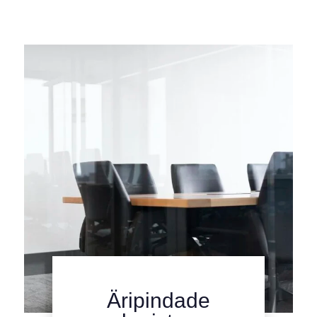
Äripindade
kliki siia