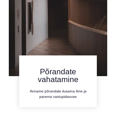
Põrandate
kliki siia
vahatamine
Tutvu teenusega
Anname põrandale ilusama ilme ja
parema vastupidavuse