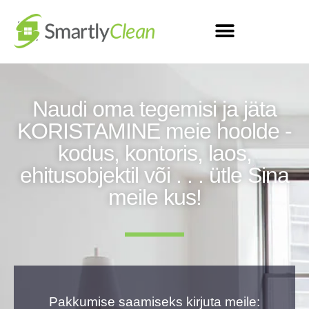
Naudi oma tegemisi ja jäta
KORISTAMINE meie hoolde -
kodus, kontoris, laos,
ehitusobjektil või . . . ütle Sina
meile kus!
Pakkumise saamiseks kirjuta meile: