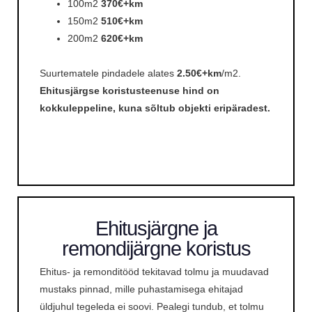
100m2
370€
+km
150m2
510€
+km
200m2
620€
+km
Suurtematele pindadele alates
2.50€+km
/m2.
Ehitusjärgse koristusteenuse hind on
kokkuleppeline, kuna sõltub objekti eripäradest.
Ehitusjärgne ja
remondijärgne koristus
Ehitus- ja remonditööd tekitavad tolmu ja muudavad
mustaks pinnad, mille puhastamisega ehitajad
üldjuhul tegeleda ei soovi. Pealegi tundub, et tolmu