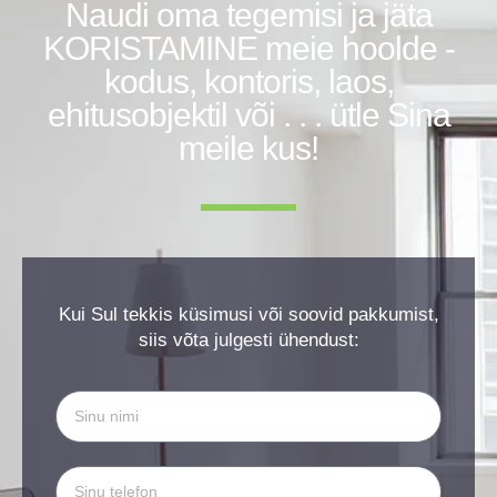
Naudi oma tegemisi ja jäta
KORISTAMINE meie hoolde -
kodus, kontoris, laos,
ehitusobjektil või . . . ütle Sina
meile kus!
Kui Sul tekkis küsimusi või soovid pakkumist,
siis võta julgesti ühendust: