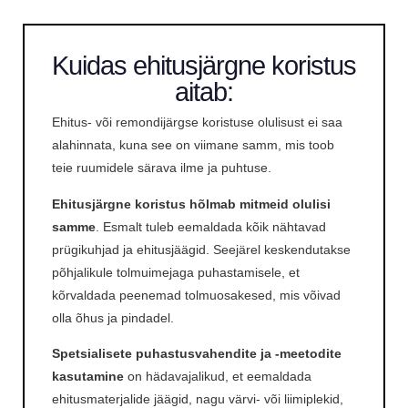
Kuidas ehitusjärgne koristus
aitab:
Ehitus- või remondijärgse koristuse olulisust ei saa
alahinnata, kuna see on viimane samm, mis toob
teie ruumidele särava ilme ja puhtuse.
Ehitusjärgne koristus hõlmab mitmeid olulisi
samme
. Esmalt tuleb eemaldada kõik nähtavad
prügikuhjad ja ehitusjäägid. Seejärel keskendutakse
põhjalikule tolmuimejaga puhastamisele, et
kõrvaldada peenemad tolmuosakesed, mis võivad
olla õhus ja pindadel.
Spetsialisete puhastusvahendite ja -meetodite
kasutamine
on hädavajalikud, et eemaldada
ehitusmaterjalide jäägid, nagu värvi- või liimiplekid,