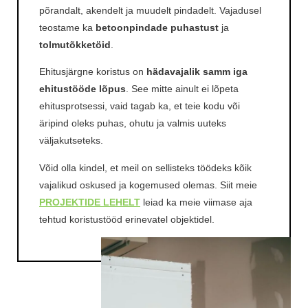
põrandalt, akendelt ja muudelt pindadelt. Vajadusel
teostame ka
betoonpindade puhastust
ja
tolmutõkketöid
.
Ehitusjärgne koristus on
hädavajalik samm iga
ehitustööde lõpus
. See mitte ainult ei lõpeta
ehitusprotsessi, vaid tagab ka, et teie kodu või
äripind oleks puhas, ohutu ja valmis uuteks
väljakutseteks.
Võid olla kindel, et meil on sellisteks töödeks kõik
vajalikud oskused ja kogemused olemas. Siit meie
PROJEKTIDE LEHELT
leiad ka meie viimase aja
tehtud koristustööd erinevatel objektidel.