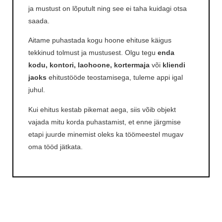
ja mustust on lõputult ning see ei taha kuidagi otsa
saada.
Aitame puhastada kogu hoone ehituse käigus
tekkinud tolmust ja mustusest. Olgu tegu
enda
kodu, kontori, laohoone, kortermaja
või
kliendi
jaoks
ehitustööde teostamisega, tuleme appi igal
juhul.
Kui ehitus kestab pikemat aega, siis võib objekt
vajada mitu korda puhastamist, et enne järgmise
etapi juurde minemist oleks ka töömeestel mugav
oma tööd jätkata.