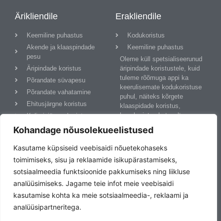
Ärikliendile
Erakliendile
Keemiline puhastus
Kodukoristus
Akende ja klaaspindade
Keemiline puhastus
pesu
Oleme küll spetsialiseerunud
Äripindade koristus
äripindade koristustele, kuid
tuleme rõõmuga appi ka
Põrandate süvapesu
keerulisemate kodukoristuse
Põrandate vahatamine
puhul, näiteks kõrgete
Ehitusjärgne koristus
klaaspidade koristus,
lumekoristus katuselt,
Kolimisjärgne koristus
keemiline pesu, põrandate
Privaatsuspoliitika
Kohandage nõusolekueelistused
süvapesu ja vahatamine jne.
Võta meiega ühendust!
Kasutame küpsiseid veebisaidi nõuetekohaseks
toimimiseks, sisu ja reklaamide isikupärastamiseks,
sotsiaalmeedia funktsioonide pakkumiseks ning liikluse
Kontakt
analüüsimiseks. Jagame teie infot meie veebisaidi
kasutamise kohta ka meie sotsiaalmeedia-, reklaami ja
SmartlyClean OÜ
analüüsipartneritega.
Karjavärava tee 2, 75512,
Juuliku, Saku vald,