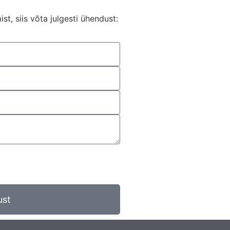
st, siis võta julgesti ühendust:
ust