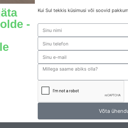
jäta
Kui Sul tekkis küsimusi või soovid pakkumi
lde -
le
Võta ühend