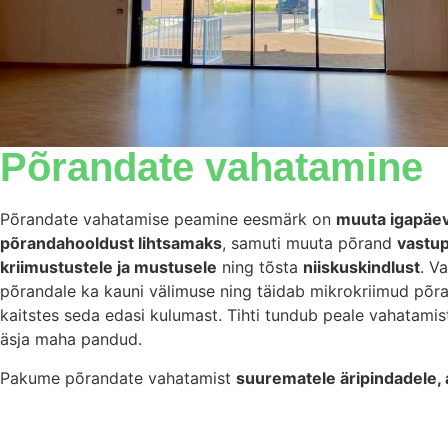
Põrandate vahatamine
Põrandate vahatamise peamine eesmärk on
muuta igapäe
põrandahooldust lihtsamaks
, samuti muuta põrand
vastu
kriimustustele ja mustusele
ning tõsta
niiskuskindlust
. V
põrandale ka kauni välimuse ning täidab mikrokriimud põra
kaitstes seda edasi kulumast. Tihti tundub peale vahatamis
äsja maha pandud.
Pakume põrandate vahatamist
suurematele äripindadele,