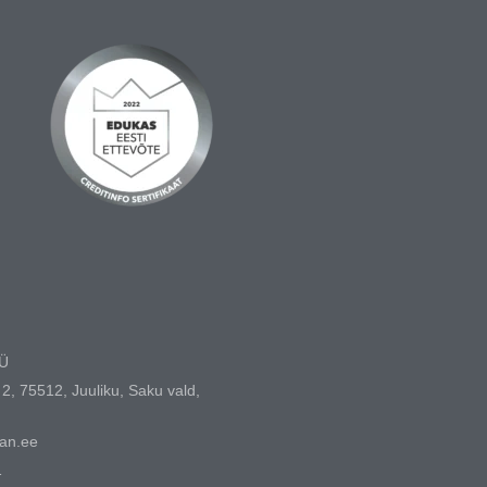
OÜ
2, 75512, Juuliku, Saku vald,
ean.ee
1