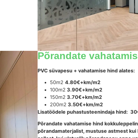
Põrandate vahatamis
PVC süvapesu + vahatamise hind
alates:
50m2
4.80€+km/m2
100m2
3.90€+km/m2
150m2
3.70€+km/m2
200m2
3.50€+km/m2
Lisatöödele puhastusteenindaja hind: 30
Põrandate vahatamise hind kokkuleppeline
põrandamaterjalist, mustuse astmest kui 