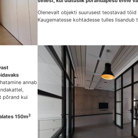
sellest, kui ulatuslik põrandapesu enne v
Olenevalt objekti suurusest teostavad töid 
Kaugematesse kohtadesse tulles lisandub t
vast
pidavaks
ahatamine annab
ndakattel,
t põrand kui
2
 alates 150m