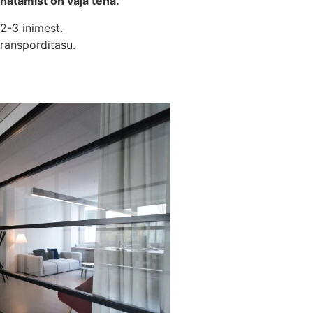
ahatamist on vaja teha.
2-3 inimest.
ransporditasu.