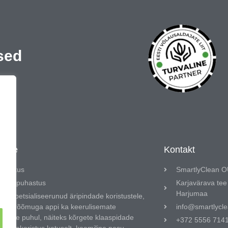
sed
ndile
Kontakt
koristus
SmartlyClean 
iline puhastus
Karjavärava tee 
Harjumaa
üll spetsialiseerunud äripindade koristustele,
leme rõõmuga appi ka keerulisemate
info@smartlycl
istuse puhul, näiteks kõrgete klaaspidade
+372 5556 714