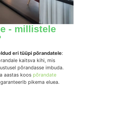
- millistele
?
ldud eri tüüpi põrandatele
:
randale kaitsva kihi, mis
mustusel põrandasse imbuda.
a aastas koos
põrandate
a garanteerib pikema eluea.