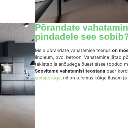
Põrandate vahatamine 
pindadele see sobib
Meie põrandate vahatamise teenus
on mõe
linoleum, pvc, betoon. Vahatamine jätab põ
takistab jalanõudega õuest sisse toodud 
Soovitame vahatamist teostada
paar kord
süvapesuga
, nii on tulemus kõige ilusam j