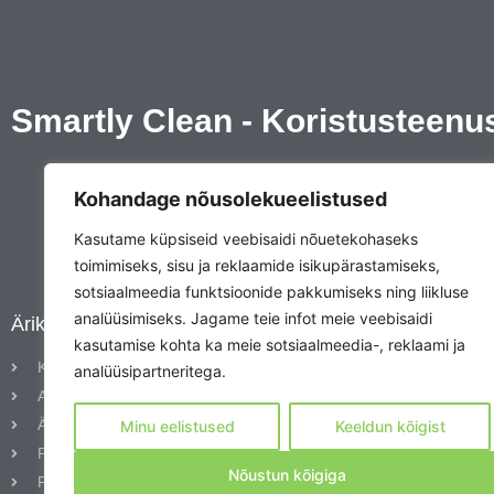
Smartly Clean - Koristusteenu
Kohandage nõusolekueelistused
Kasutame küpsiseid veebisaidi nõuetekohaseks
toimimiseks, sisu ja reklaamide isikupärastamiseks,
sotsiaalmeedia funktsioonide pakkumiseks ning liikluse
analüüsimiseks. Jagame teie infot meie veebisaidi
Ärikliendile
Eraklie
kasutamise kohta ka meie sotsiaalmeedia-, reklaami ja
Keemiline puhastus
Kodu
analüüsipartneritega.
Akende ja klaaspindade pesu
Keem
Äripindade koristus
Oleme k
Minu eelistused
Keeldun kõigist
kuid tu
Põrandate süvapesu
kodukor
Nõustun kõigiga
Põrandate vahatamine