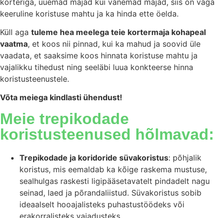
korteriga, uuemad majad kui vanemad majad, siis on väga
keeruline koristuse mahtu ja ka hinda ette öelda.
Küll aga
tuleme hea meelega teie kortermaja kohapeal
vaatma
, et koos nii pinnad, kui ka mahud ja soovid üle
vaadata, et saaksime koos hinnata koristuse mahtu ja
vajalikku tihedust ning seeläbi luua konkteerse hinna
koristusteenustele.
Võta meiega kindlasti ühendust!
Meie trepikodade
koristusteenused hõlmavad:
Trepikodade ja koridoride süvakoristus
: põhjalik
koristus, mis eemaldab ka kõige raskema mustuse,
sealhulgas raskesti ligipääsetavatelt pindadelt nagu
seinad, laed ja põrandaliistud. Süvakoristus sobib
ideaalselt hooajalisteks puhastustöödeks või
erakorralisteks vajadusteks.