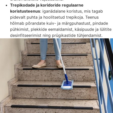
Trepikodade ja koridoride regulaarne
koristusteenus
: iganädalane koristus, mis tagab
pidevalt puhta ja hoolitsetud trepikoja. Teenus
hõlmab põrandate kuiv- ja märgpuhastust, pindade
pühkimist, plekkide eemaldamist, käsipuude ja lülitite
desinfitseerimist ning prügikastide tühjendamist.