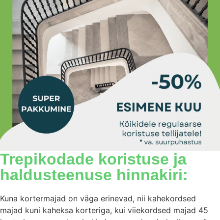
Trepikodade koristuse ja
haldusteenuse hinnakiri:
Kuna kortermajad on väga erinevad, nii kahekordsed
majad kuni kaheksa korteriga, kui viiekordsed majad 45