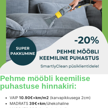
Pehme mööbli keemilise
puhastuse hinnakiri:
VAIP
10.90€+km/m2
(karvapikkusega 2cm)
MADRATS
39€+km
/ühekohaline