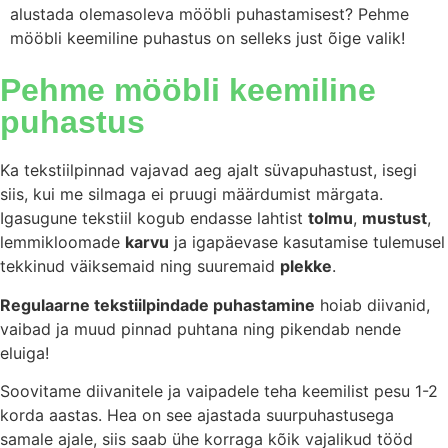
alustada olemasoleva mööbli puhastamisest? Pehme
mööbli keemiline puhastus on selleks just õige valik!
Pehme mööbli keemiline
puhastus
Ka tekstiilpinnad vajavad aeg ajalt süvapuhastust, isegi
siis, kui me silmaga ei pruugi määrdumist märgata.
Igasugune tekstiil kogub endasse lahtist
tolmu
,
mustust
,
lemmikloomade
karvu
ja igapäevase kasutamise tulemusel
tekkinud väiksemaid ning suuremaid
plekke
.
Regulaarne tekstiilpindade puhastamine
hoiab diivanid,
vaibad ja muud pinnad puhtana ning pikendab nende
eluiga!
Soovitame diivanitele ja vaipadele teha keemilist pesu 1-2
korda aastas. Hea on see ajastada suurpuhastusega
samale ajale, siis saab ühe korraga kõik vajalikud tööd