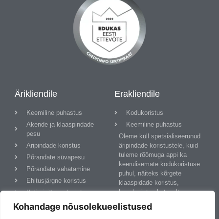
Ärikliendile
Erakliendile
Keemiline puhastus
Kodukoristus
Akende ja klaaspindade
Keemiline puhastus
pesu
Oleme küll spetsialiseerunud
Äripindade koristus
äripindade koristustele, kuid
tuleme rõõmuga appi ka
Põrandate süvapesu
keerulisemate kodukoristuse
Põrandate vahatamine
puhul, näiteks kõrgete
Ehitusjärgne koristus
klaaspidade koristus,
lumekoristus katuselt,
Kolimisjärgne koristus
keemiline pesu, põrandate
Privaatsuspoliitika
Kohandage nõusolekueelistused
süvapesu ja vahatamine jne.