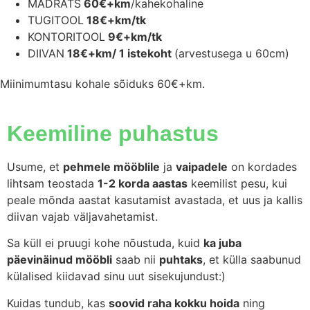
MADRATS
60€+km
/kahekohaline
TUGITOOL
18€+km/tk
KONTORITOOL
9€+km/tk
DIIVAN
18€+km/ 1 istekoht
(arvestusega u 60cm)
Miinimumtasu kohale sõiduks 60€+km.
Keemiline puhastus
Usume, et
pehmele mööblile
ja
vaipadele
on kordades
lihtsam teostada
1-2 korda aastas
keemilist pesu, kui
peale mõnda aastat kasutamist avastada, et uus ja kallis
diivan vajab väljavahetamist.
Sa küll ei pruugi kohe nõustuda, kuid
ka juba
päevinäinud mööbli
saab nii
puhtaks
, et külla saabunud
külalised kiidavad sinu uut sisekujundust:)
Kuidas tundub, kas
soovid raha kokku hoida
ning