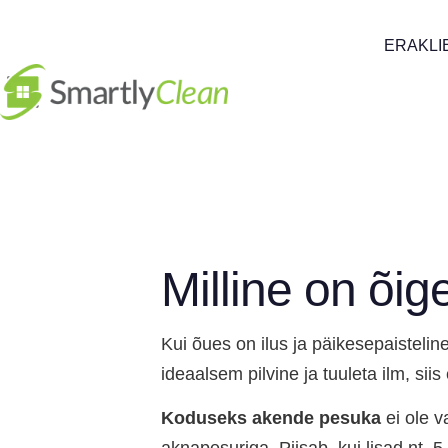
ERAKLI
Milline on õi
Kui õues on ilus ja päikesepaisteli
ideaalsem pilvine ja tuuleta ilm, si
Koduseks akende pesuka
ei ole 