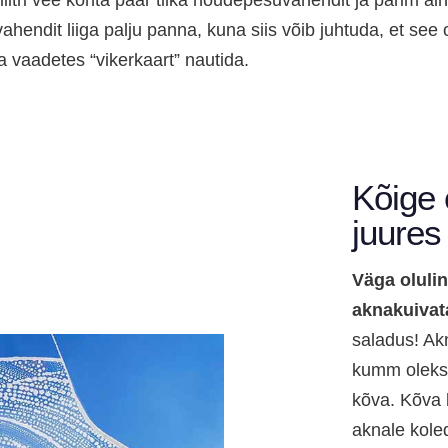
5 liitri vee kohta paar tilka nõudepesuvahendit ja parim 
ahendit liiga palju panna, kuna siis võib juhtuda, et see 
lja vaadetes “vikerkaart” nautida.
Kõige 
juures
Väga oluli
aknakuivat
saladus! Akn
kumm oleks 
kõva. Kõva 
aknale kole