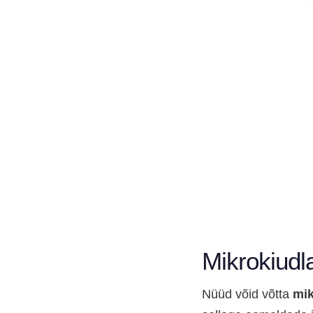
Mikrokiudla
Nüüd võid võtta
mik