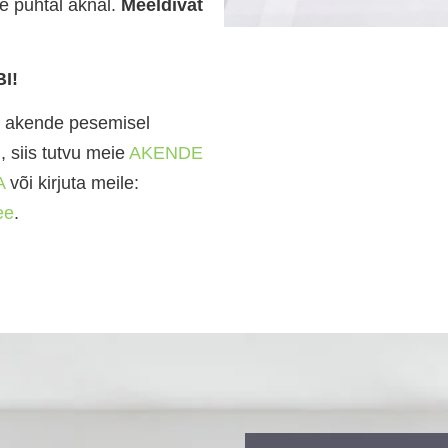
pe puhtal aknal.
Meeldivat
I!
d akende pesemisel
, siis tutvu meie
AKENDE
A
või kirjuta meile:
ee
.