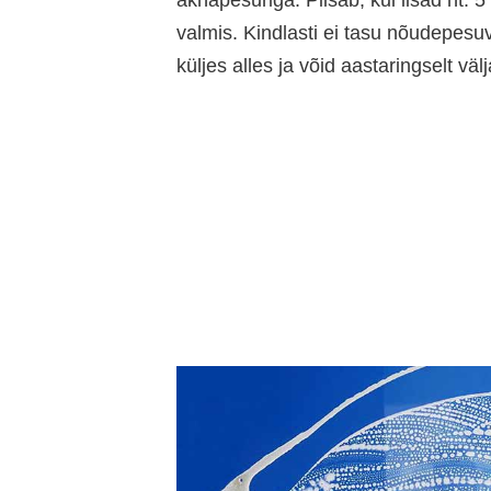
aknapesuriga. Piisab, kui lisad nt. 
valmis. Kindlasti ei tasu nõudepesuv
küljes alles ja võid aastaringselt vä