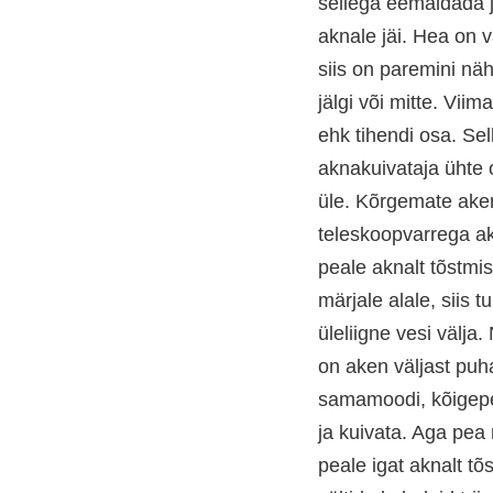
sellega eemaldada j
aknale jäi. Hea on v
siis on paremini nä
jälgi või mitte. Vii
ehk tihendi osa. Sel
aknakuivataja ühte o
üle. Kõrgemate ake
teleskoopvarrega ak
peale aknalt tõstmi
märjale alale, siis 
üleliigne vesi välja.
on aken väljast puh
samamoodi, kõigepe
ja kuivata. Aga pea
peale igat aknalt tõ