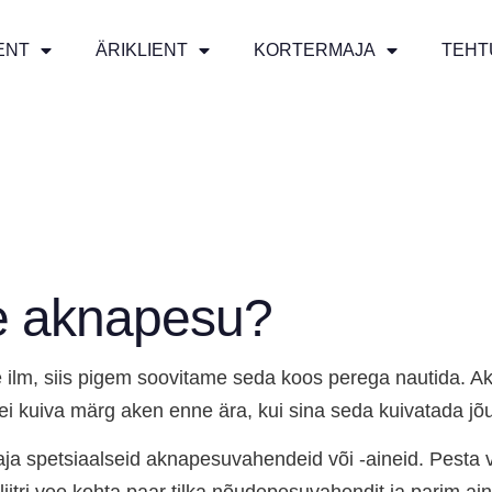
ENT
ÄRIKLIENT
KORTERMAJA
TEHT
ge aknapesu?
ne ilm, siis pigem soovitame seda koos perega nautida.
is ei kuiva märg aken enne ära, kui sina seda kuivatada jõ
vaja spetsiaalseid aknapesuvahendeid või -aineid. Pesta 