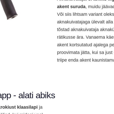
akent suruda
, muidu jäävad
Või siis lihtsam variant olek
aknakuivatajaga ülevalt alla 
tõstad aknakuivataja aknakü
rätikusse ära. Vanaema käe
akent kortsutatud ajalega pes
proovimata jätta, kui sa just 
triipe enda akent kaunistam
pp - alati abiks
rokiust klaasilapi
ja