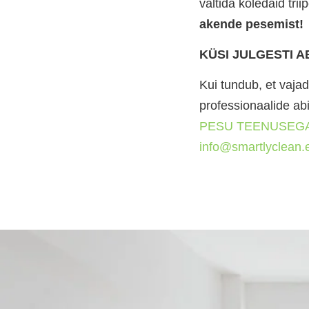
vältida koledaid trii
akende pesemist!
KÜSI JULGESTI AB
Kui tundub, et vaja
professionaalide abi
PESU TEENUSEG
info@smartlyclean.