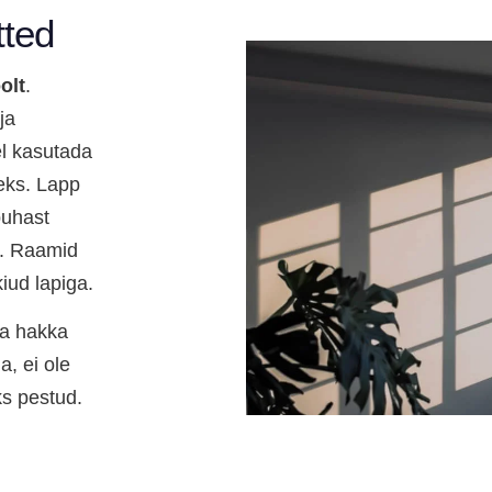
tted
olt
.
ja
el kasutada
eks. Lapp
 puhast
a. Raamid
iud lapiga.
ja hakka
a, ei ole
ks pestud.