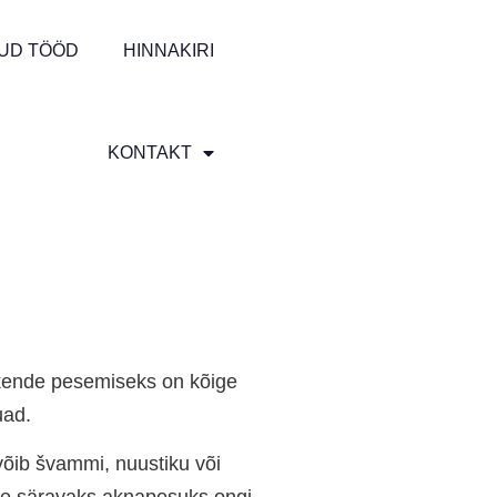
UD TÖÖD
HINNAKIRI
KONTAKT
 Akende pesemiseks on kõige
uad.
võib švammi, nuustiku või