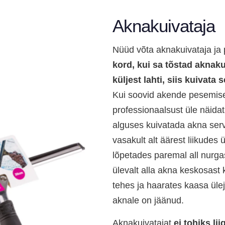
Aknakuivataja
Nüüd võta aknakuivataja ja 
kord, kui sa tõstad aknaku
küljest lahti, siis kuivata 
Kui soovid akende pesemisel 
professionaalsust üle näidata
alguses kuivatada akna ser
vasakult alt äärest liikudes 
lõpetades paremal all nurgas.
ülevalt alla akna keskosast 
tehes ja haarates kaasa üle
aknale on jäänud.
Aknakuivatajat
ei tohiks li