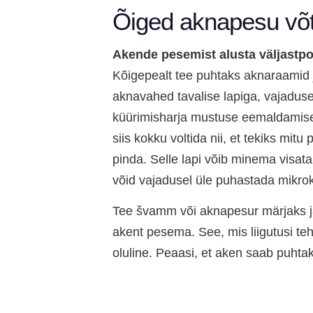
Õiged aknapesu võ
Akende pesemist alusta väljastpo
Kõigepealt tee puhtaks aknaraamid 
aknavahed tavalise lapiga, vajadus
küürimisharja mustuse eemaldamis
siis kokku voltida nii, et tekiks mitu
pinda. Selle lapi võib minema visat
võid vajadusel üle puhastada mikrok
Tee švamm või aknapesur märjaks 
akent pesema. See, mis liigutusi teh
oluline. Peaasi, et aken saab puhta