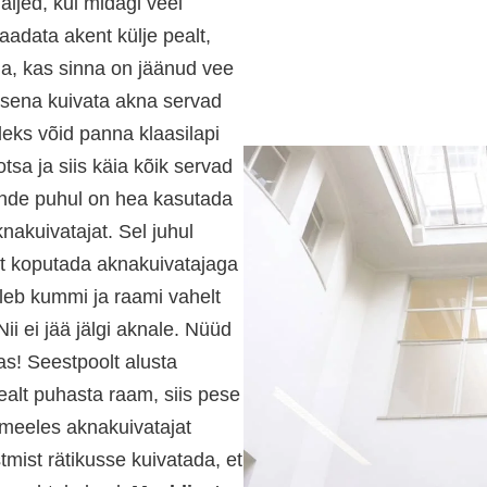
äljed, kui midagi veel
aadata akent külje pealt,
ha, kas sinna on jäänud vee
masena kuivata akna servad
leks võid panna klaasilapi
tsa ja siis käia kõik servad
nde puhul on hea kasutada
nakuivatajat. Sel juhul
st koputada aknakuivatajaga
tuleb kummi ja raami vahelt
 Nii ei jää jälgi aknale. Nüüd
as! Seestpoolt alusta
alt puhasta raam, siis pese
 meeles aknakuivatajat
stmist rätikusse kuivatada, et