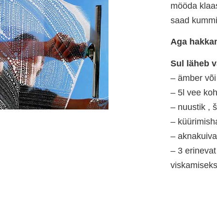
mööda klaasi
saad kummi 
Aga hakkam
Sul läheb v
– ämber või
– 5l vee ko
– nuustik ,
– küürimisha
– aknakuiva
– 3 erinevat
viskamiseks,