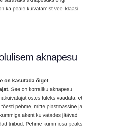
aine säravaks aknapesuks ongi
on ka peale kuivatamist veel klaasi
olulisem aknapesu
ne on kasutada õiget
ajat
. See on korraliku aknapesu
akuivatajat ostes tuleks vaadata, et
tõesti pehme, mitte plastmassine ja
kummiga akent kuivatades jäävad
dad triibud. Pehme kummiosa peaks