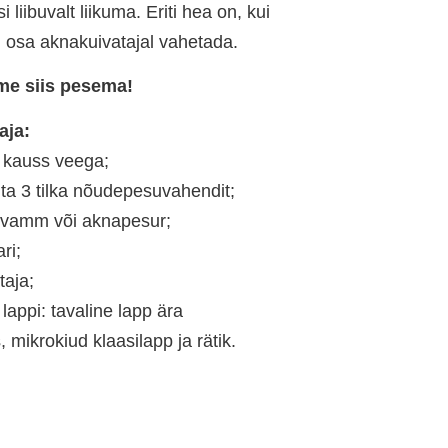
 liibuvalt liikuma. Eriti hea on, kui
osa aknakuivatajal vahetada.
e siis pesema!
aja:
 kauss veega;
hta 3 tilka nõudepesuvahendit;
 švamm või aknapesur;
ri;
taja;
 lappi: tavaline lapp ära
 mikrokiud klaasilapp ja rätik.