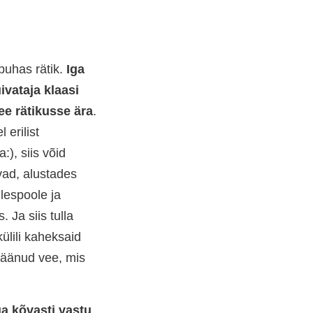
puhas rätik.
Iga
ivataja klaasi
see rätikusse ära
.
erilist
:), siis võid
vad, alustades
ülespoole ja
 Ja siis tulla
külili kaheksaid
jäänud vee, mis
iga kõvasti vastu