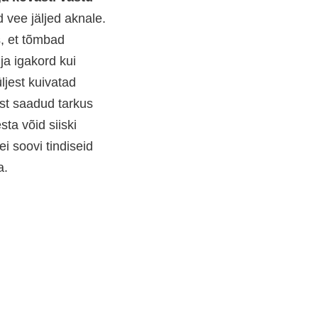
 vee jäljed aknale.
s, et tõmbad
ja igakord kui
ljest kuivatad
st saadud tarkus
ta võid siiski
ei soovi tindiseid
a.