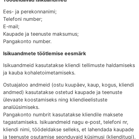
Ees- ja perekonnanimi;
Telefoni number;
E-mail;
Kaupade ja teenuste maksumus;
Pangakonto number.
Isikuandmete töötlemise eesmärk
Isikuandmeid kasutatakse kliendi tellimuste haldamiseks
ja kauba kohaletoimetamiseks.
Ostuajaloo andmeid (ostu kuupäev, kaup, kogus, kliendi
andmed) kasutatakse ostetud kaupade ja teenuste
ülevaate koostamiseks ning kliendieelistuste
analüüsimiseks.
Pangakonto numbrit kasutatakse kliendile maksete
tagastamiseks. Isikuandmeid nagu e-post, telefoni nr,
kliendi nimi, töödeldakse selleks, et lahendada kaupade
ja teenuste osutamise seonduvaid küsimusi (klienditugi).