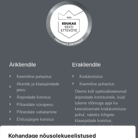
Ärikliendile
Erakliendile
Keemiline puhastus
Kodukoristus
Akende ja klaaspindade
Keemiline puhastus
pesu
Oleme küll spetsialiseerunud
Äripindade koristus
äripindade koristustele, kuid
tuleme rõõmuga appi ka
Põrandate süvapesu
keerulisemate kodukoristuse
Põrandate vahatamine
puhul, näiteks kõrgete
Ehitusjärgne koristus
klaaspidade koristus,
lumekoristus katuselt,
Kolimisjärgne koristus
keemiline pesu, põrandate
Privaatsuspoliitika
Kohandage nõusolekueelistused