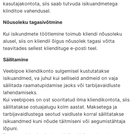
kasutajakontota, siis saab tutvuda isikuandmetega
klinditoe vahendusel.
Nõusoleku tagasivõtmine
Kui isikundmete töötlemine toimub kliendi nõusoleku
alusel, siis on kliendil õigus nõusolek tagasi võtta
teavitades sellest kliendituge e-posti teel.
Säilitamine
Veebipoe kliendikonto sulgemisel kustutatakse
isikuandmed, va juhul kui selliseid andmeid on vaja
säilitada raamatupidamise jaoks või tarbijavaidluste
lahendamiseks.
Kui veebipoes on ost sooritatud ilma kliendikontota, siis
säilitatakse ostuajalugu kolm aastat. Maksetega ja
tarbijavaidlustega seotud vaidluste korral säilitatakse
isikuandmed kuni nõude täitmiseni või aegumistähtaja
lõpuni.