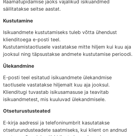
Raamatupidamise jaoks vajalikud isikuandmed
säilitatakse seitse aastat.
Kustutamine
Isikuandmete kustutamiseks tuleb võtta ühendust
klienditoega e-posti teel.
Kustutamistaotlusele vastatakse mitte hiljem kui kuu aja
jooksul ning täpsustakse andmete kustutamise perioodi.
Ülekandmine
E-posti teel esitatud isikuandmete ülekandmise
taotlusele vastatakse hiljemalt kuu aja jooksul.
Klienditugi tuvastab isikusamasuse ja teavitab
isikuandmetest, mis kuuluvad ülekandmisele.
Otseturustusteated
E-kirja aadressi ja telefoninumbrit kasutatakse
otseturundusteadete saatmiseks, kui klient on andnud