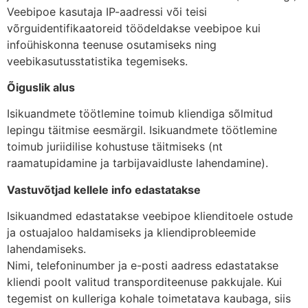
Veebipoe kasutaja IP-aadressi või teisi
võrguidentifikaatoreid töödeldakse veebipoe kui
infoühiskonna teenuse osutamiseks ning
veebikasutusstatistika tegemiseks.
Õiguslik alus
Isikuandmete töötlemine toimub kliendiga sõlmitud
lepingu täitmise eesmärgil. Isikuandmete töötlemine
toimub juriidilise kohustuse täitmiseks (nt
raamatupidamine ja tarbijavaidluste lahendamine).
Vastuvõtjad kellele info edastatakse
Isikuandmed edastatakse veebipoe klienditoele ostude
ja ostuajaloo haldamiseks ja kliendiprobleemide
lahendamiseks.
Nimi, telefoninumber ja e-posti aadress edastatakse
kliendi poolt valitud transporditeenuse pakkujale. Kui
tegemist on kulleriga kohale toimetatava kaubaga, siis