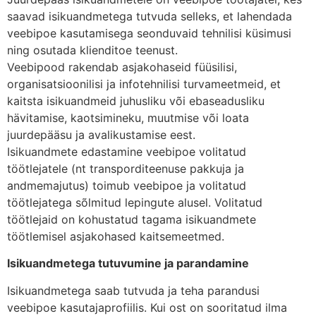
saavad isikuandmetega tutvuda selleks, et lahendada
veebipoe kasutamisega seonduvaid tehnilisi küsimusi
ning osutada klienditoe teenust.
Veebipood rakendab asjakohaseid füüsilisi,
organisatsioonilisi ja infotehnilisi turvameetmeid, et
kaitsta isikuandmeid juhusliku või ebaseadusliku
hävitamise, kaotsimineku, muutmise või loata
juurdepääsu ja avalikustamise eest.
Isikuandmete edastamine veebipoe volitatud
töötlejatele (nt transporditeenuse pakkuja ja
andmemajutus) toimub veebipoe ja volitatud
töötlejatega sõlmitud lepingute alusel. Volitatud
töötlejaid on kohustatud tagama isikuandmete
töötlemisel asjakohased kaitsemeetmed.
Isikuandmetega tutuvumine ja parandamine
Isikuandmetega saab tutvuda ja teha parandusi
veebipoe kasutajaprofiilis. Kui ost on sooritatud ilma