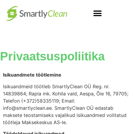
Privaatsuspoliitika
Isikuandmete töötlemine
Isikuandmeid töötleb SmartlyClean OÜ Reg. nr.
14839864; Rapla mk. Kohila vald, Aespa, Õie 16, 79705;
Telefon (+372)58335119; Email:
info@smartlyclean.ee. SmartlyClean OÜ edastab
maksete teostamiseks vajalikud isikuandmed volitatud
töötleja Maksekeskus AS-le.
Töödeldavad isikuandmed