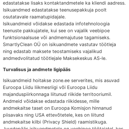
edastatakse lisaks kontaktandmetele ka kliendi aadress.
Isikuandmed edastatakse teenusepakkuja poolt
osutatavale raamatupidajale.
Isikuandmeid võidakse edastada infotehnoloogia
teenuste pakkujatele, kui see on vajalik veebipoe
funktsionaalsuse või andmemajutuse tagamiseks.
SmartlyClean OÜ on isikuandmete vastutav töötleja
ning edastab maksete teostamiseks vajalikud
andmedvolitatud töötlejale Maksekeskus AS-le.
Turvalisus ja andmete ligipääs
Isikuandmeid hoitakse zone.ee serverites, mis asuvad
Euroopa Liidu liikmesriigi või Euroopa Liidu
majanduspiirkonnaga liitunud riikide territooriumil.
Andmeid võidakse edastada riikidesse, mille
andmekaitse taset on Euroopa Komisjon hinnanud
piisavaks ning USA ettevõtetele, kes on liitund
andmekaitse kilbi (Privacy Shield) raamistikuga.
Juurdepääs isikuandmetele on veebipoe töötajatel, kes