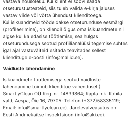
vastava nõusoleku. Kui klient ei soovi saada
otseturustusteateid, siis tuleb valida e-kirja jaluses
vastav viide või võtta ühendust klienditoega.
Kui isikuandmeid töödeldakse otseturunduse eesmärgil
(profileerimine), on kliendil õigus oma isikuandmete nii
algse kui ka edasise töötlemise, sealhulgas
otseturundusega seotud profiilianalüüsi tegemise suhtes
igal ajal vastuväiteid esitada teavitades sellest
kliendituge e-posti (info@mallid.ee).
Vaidluste lahendamine
Isikuandmete töötlemisega seotud vaidluste
lahendamine toimub klienditoe vahendusel (
SmartlyClean OÜ Reg. nr. 14839864; Rapla mk. Kohila
vald, Aespa, Õie 16, 79705; Telefon (+372)58335119;
Email: info@smartlyclean.ee). Järelevalveasutus on
Eesti Andmekaitse Inspektsioon (info@aki.ee).