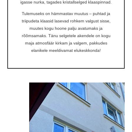
igasse nurka, tagades kristallselged klaaspinnad.
Tulemuseks on hämmastav muutus – puhtad ja
triipudeta klaasid lasevad rohkem valgust sisse,
muutes kogu hoone palju avatumaks ja
rõõmsamaks. Tänu selgetele akendele on kogu
maja atmosfäär kirkam ja valgem, pakkudes
elanikele meeldivamat elukeskkonda!