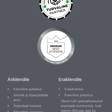
Ärikliendile
Erakliendile
Keemiline puhastus
Kodukoristus
Akende ja klaaspindade
Keemiline puhastus
pesu
Oleme küll spetsialiseerunud
Äripindade koristus
äripindade koristustele, kuid
tuleme rõõmuga appi ka
Põrandate süvapesu