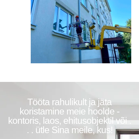
Tööta rahulikult ja jäta
koristamine meie hoolde -
kontoris, laos, ehitusobjektil või .
. . ütle Sina meile, kus!