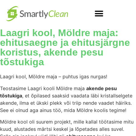
Laagri kool, Möldre maja:
ehitusaegne ja ehitusjärgne
koristus, akende pesu
tõstukiga
Laagri kool, Möldre maja – puhtus igas nurgas!
Teostasime Laagri kooli Möldre maja
akende pesu
tõstukiga
, et õpilased saaksid vaadata läbi kristallselgete
akende, ilma et ükski plekk või triip nende vaadet häiriks.
See ei olnud aga ainus töö, mida Möldre koolis tegime!
Möldre kool oli suurem projekt, mille kallal töötasime mitu
kuud, alustades märtsi keskel ja lõpetades alles suvel.