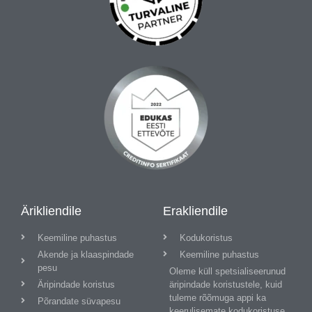
Ärikliendile
Erakliendile
Keemiline puhastus
Kodukoristus
Akende ja klaaspindade
Keemiline puhastus
pesu
Oleme küll spetsialiseerunud
Äripindade koristus
äripindade koristustele, kuid
tuleme rõõmuga appi ka
Põrandate süvapesu
keerulisemate kodukoristuse