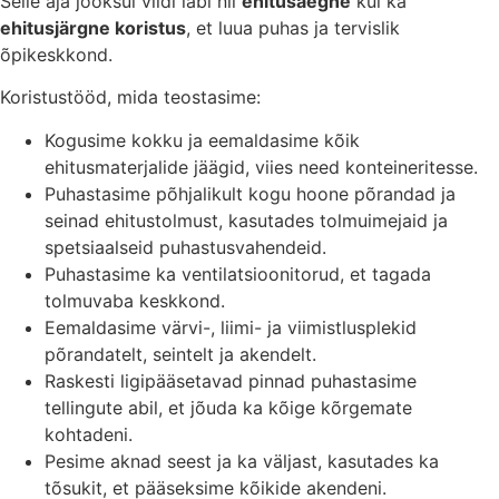
Selle aja jooksul viidi läbi nii
ehitusaegne
kui ka
ehitusjärgne koristus
, et luua puhas ja tervislik
õpikeskkond.
Koristustööd, mida teostasime:
Kogusime kokku ja eemaldasime kõik
ehitusmaterjalide jäägid, viies need konteineritesse.
Puhastasime põhjalikult kogu hoone põrandad ja
seinad ehitustolmust, kasutades tolmuimejaid ja
spetsiaalseid puhastusvahendeid.
Puhastasime ka ventilatsioonitorud, et tagada
tolmuvaba keskkond.
Eemaldasime värvi-, liimi- ja viimistlusplekid
põrandatelt, seintelt ja akendelt.
Raskesti ligipääsetavad pinnad puhastasime
tellingute abil, et jõuda ka kõige kõrgemate
kohtadeni.
Pesime aknad seest ja ka väljast, kasutades ka
tõsukit, et pääseksime kõikide akendeni.